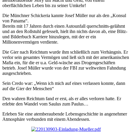
atemberaubende Story um Macht und Geld, von einem
oberflächlichen Leben bis zu seiner Umkehr!
Die Münchner Schickeria kannte Josef Müller nur als den „Konsul
von Panama“.
Bereits mit 17 Jahren durch einen Autounfall querschnitts-gelähmt
und an den Rollstuhl gefesselt, hielt ihn nichts davon ab, eine Blitz-
und Bilderbuch Karriere hinzulegen, mit der er ein
Millionenvermögen verdiente.
Die Gier nach Reichtum wurde ihm schließlich zum Verhängnis. Er
verlor sein gesamtes Vermögen und ließ sich mit der amerikanischen
Mafia ein, für die er u.a. Geld-wäsche aus Drogengeschäften
betrieb. Josef Müller wurde von der FBI zur weltweiten Fahndung
ausgeschrieben.
Sein Credo war: „Wenn ich mich auf eines verlassen konnte, dann
auf die Gier der Menschen“
Den wahren Reichtum fand er erst, als er alles verloren hatte. Er
erlebte den Wandel vom Saulus zum Paulus…
Erleben Sie eine atemberaubende Lebensgeschichte in angenehmer
Atmosphäre verbunden mit einem Abendessen.