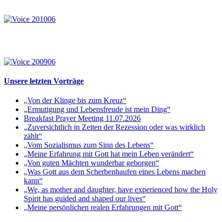
Unsere letzten Vorträge
„Von der Klinge bis zum Kreuz“
„Ermutigung und Lebensfreude ist mein Ding“
Breakfast Prayer Meeting 11.07.2026
„Zuversichtlich in Zeiten der Rezession oder was wirklich
zählt“
„Vom Sozialismus zum Sinn des Lebens“
„Meine Erfahrung mit Gott hat mein Leben verändert“
„Von guten Mächten wunderbar geborgen“
„Was Gott aus dem Scherbenhaufen eines Lebens machen
kann“
„We, as mother and daughter, have experienced how the Holy
Spirit has guided and shaped our lives“
„Meine persönlichen realen Erfahrungen mit Gott“