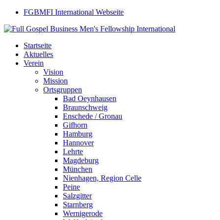
FGBMFI International Webseite
Startseite
Aktuelles
Verein
Vision
Mission
Ortsgruppen
Bad Oeynhausen
Braunschweig
Enschede / Gronau
Gifhorn
Hamburg
Hannover
Lehrte
Magdeburg
München
Nienhagen, Region Celle
Peine
Salzgitter
Starnberg
Wernigerode