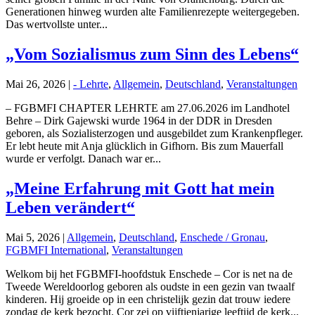
Generationen hinweg wurden alte Familienrezepte weitergegeben.
Das wertvollste unter...
„Vom Sozialismus zum Sinn des Lebens“
Mai 26, 2026
|
- Lehrte
,
Allgemein
,
Deutschland
,
Veranstaltungen
– FGBMFI CHAPTER LEHRTE am 27.06.2026 im Landhotel
Behre – Dirk Gajewski wurde 1964 in der DDR in Dresden
geboren, als Sozialisterzogen und ausgebildet zum Krankenpfleger.
Er lebt heute mit Anja glücklich in Gifhorn. Bis zum Mauerfall
wurde er verfolgt. Danach war er...
„Meine Erfahrung mit Gott hat mein
Leben verändert“
Mai 5, 2026
|
Allgemein
,
Deutschland
,
Enschede / Gronau
,
FGBMFI International
,
Veranstaltungen
Welkom bij het FGBMFI-hoofdstuk Enschede – Cor is net na de
Tweede Wereldoorlog geboren als oudste in een gezin van twaalf
kinderen. Hij groeide op in een christelijk gezin dat trouw iedere
zondag de kerk bezocht. Cor zei op vijftienjarige leeftijd de kerk...