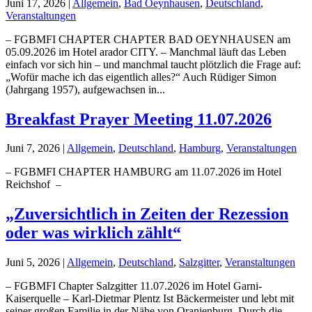
Juni 17, 2026
|
Allgemein
,
Bad Oeynhausen
,
Deutschland
,
Veranstaltungen
– FGBMFI CHAPTER CHAPTER BAD OEYNHAUSEN am
05.09.2026 im Hotel arador CITY. – Manchmal läuft das Leben
einfach vor sich hin – und manchmal taucht plötzlich die Frage auf:
„Wofür mache ich das eigentlich alles?“ Auch Rüdiger Simon
(Jahrgang 1957), aufgewachsen in...
Breakfast Prayer Meeting 11.07.2026
Juni 7, 2026
|
Allgemein
,
Deutschland
,
Hamburg
,
Veranstaltungen
– FGBMFI CHAPTER HAMBURG am 11.07.2026 im Hotel
Reichshof –
„Zuversichtlich in Zeiten der Rezession
oder was wirklich zählt“
Juni 5, 2026
|
Allgemein
,
Deutschland
,
Salzgitter
,
Veranstaltungen
– FGBMFI Chapter Salzgitter 11.07.2026 im Hotel Garni-
Kaiserquelle – Karl-Dietmar Plentz Ist Bäckermeister und lebt mit
seiner großen Familie in der Nähe von Oranienburg. Durch die