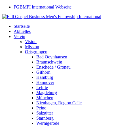
FGBMFI International Webseite
Startseite
Aktuelles
Verein
Vision
Mission
Ortsgruppen
Bad Oeynhausen
Braunschweig
Enschede / Gronau
Gifhorn
Hamburg
Hannover
Lehrte
Magdeburg
München
Nienhagen, Region Celle
Peine
Salzgitter
Starnberg
Wernigerode