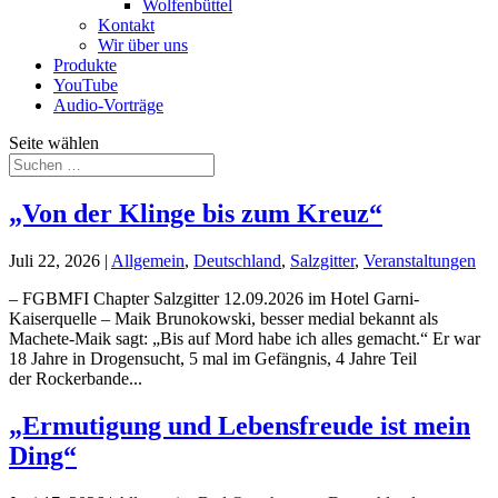
Wolfenbüttel
Kontakt
Wir über uns
Produkte
YouTube
Audio-Vorträge
Seite wählen
„Von der Klinge bis zum Kreuz“
Juli 22, 2026
|
Allgemein
,
Deutschland
,
Salzgitter
,
Veranstaltungen
– FGBMFI Chapter Salzgitter 12.09.2026 im Hotel Garni-
Kaiserquelle – Maik Brunokowski, besser medial bekannt als
Machete-Maik sagt: „Bis auf Mord habe ich alles gemacht.“ Er war
18 Jahre in Drogensucht, 5 mal im Gefängnis, 4 Jahre Teil
der Rockerbande...
„Ermutigung und Lebensfreude ist mein
Ding“