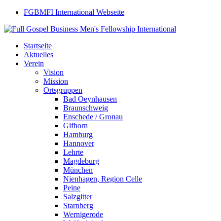
FGBMFI International Webseite
Startseite
Aktuelles
Verein
Vision
Mission
Ortsgruppen
Bad Oeynhausen
Braunschweig
Enschede / Gronau
Gifhorn
Hamburg
Hannover
Lehrte
Magdeburg
München
Nienhagen, Region Celle
Peine
Salzgitter
Starnberg
Wernigerode