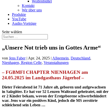
Wolfenbüttel
Kontakt
Wir über uns
Produkte
YouTube
Audio-Vorträge
Seite wählen
„Unsere Not trieb uns in Gottes Arme“
von
Jens Faber
|
Apr. 24, 2025
|
Allgemein
,
Deutschland
,
Nienhagen, Region Celle
,
Veranstaltungen
– FGBMFI CHAPTER NIENHAGEN am
24.05.2025 im Landgasthaus Jägerhof –
Dieter Feierabend ist 71 Jahre alt, geboren und aufgewachsen
in Salzgitter. Er hat vor 52 Lenzen Waltraud geheiratet, mit der
er 2 Kinder bekam, wovon der Erstgeborene schwerbehindert
war. Jens war ein positives Kind, jedoch die MS zerstörte
schleichend sein Leben …