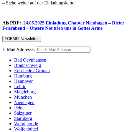
– Siehe weiter auf der Einladungskarte!
Als PDF:
24.05.2025 Einladung Chapter Nienhagen – Dieter
Feierabend – Unsere Not trieb uns in Gottes Arme
E-Mail Addresse:
Bad Oeynhausen
Braunschweig
Enschede / Gronau
Hamburg
Hannover
Lehrte
Magdeburg
München
Nienhagen
Peine
Salzgitter
Starnberg
Wernigerode
Wolfenbüttel