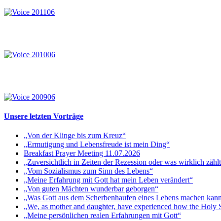
Unsere letzten Vorträge
„Von der Klinge bis zum Kreuz“
„Ermutigung und Lebensfreude ist mein Ding“
Breakfast Prayer Meeting 11.07.2026
„Zuversichtlich in Zeiten der Rezession oder was wirklich zähl
„Vom Sozialismus zum Sinn des Lebens“
„Meine Erfahrung mit Gott hat mein Leben verändert“
„Von guten Mächten wunderbar geborgen“
„Was Gott aus dem Scherbenhaufen eines Lebens machen kan
„We, as mother and daughter, have experienced how the Holy Sp
„Meine persönlichen realen Erfahrungen mit Gott“