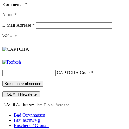
Kommentar
*
Name
*
E-Mail-Adresse
*
Website
CAPTCHA Code
*
E-Mail Addresse:
Bad Oeynhausen
Braunschweig
Enschede / Gronau