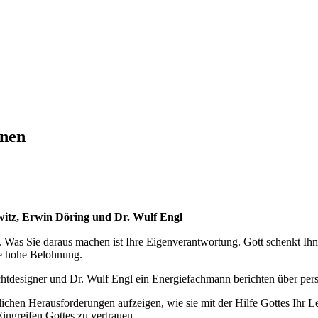
onen
itz, Erwin Döring und Dr. Wulf Engl
Was Sie daraus machen ist Ihre Eigenverantwortung. Gott schenkt Ihnen
ne hohe Belohnung.
ichtdesigner und Dr. Wulf Engl ein Energiefachmann berichten über per
chen Herausforderungen aufzeigen, wie sie mit der Hilfe Gottes Ihr L
Eingreifen Gottes zu vertrauen.