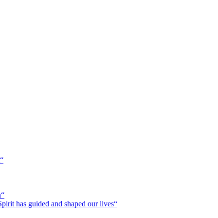
t“
n“
irit has guided and shaped our lives“