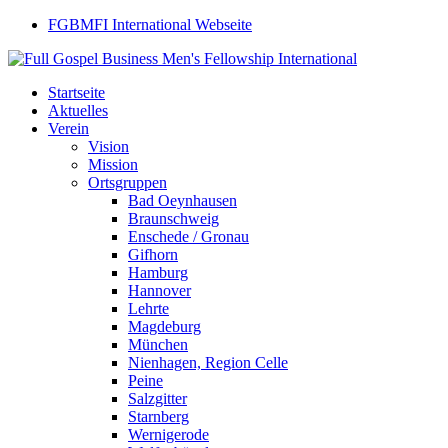
FGBMFI International Webseite
Startseite
Aktuelles
Verein
Vision
Mission
Ortsgruppen
Bad Oeynhausen
Braunschweig
Enschede / Gronau
Gifhorn
Hamburg
Hannover
Lehrte
Magdeburg
München
Nienhagen, Region Celle
Peine
Salzgitter
Starnberg
Wernigerode