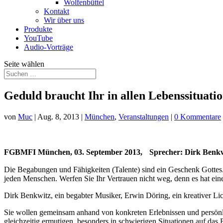
Wolfenbüttel
Kontakt
Wir über uns
Produkte
YouTube
Audio-Vorträge
Seite wählen
Geduld braucht Ihr in allen Lebenssituati
von
Muc
|
Aug. 8, 2013
|
München
,
Veranstaltungen
|
0 Kommentare
FGBMFI München, 03. September 2013, Sprecher:
Dirk Benkw
Die Begabungen und Fähigkeiten (Talente) sind ein Geschenk Gottes. 
jeden Menschen. Werfen Sie Ihr Vertrauen nicht weg, denn es hat ei
Dirk Benkwitz, ein begabter Musiker, Erwin Döring, ein kreativer L
Sie wollen gemeinsam anhand von konkreten Erlebnissen und persönli
gleichzeitig ermutigen, besonders in schwierigen Situationen auf das 