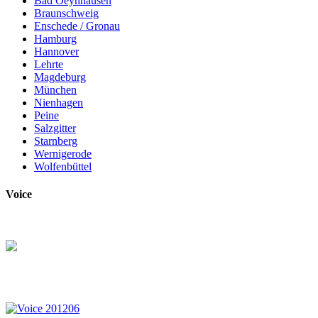
Bad Oeynhausen
Braunschweig
Enschede / Gronau
Hamburg
Hannover
Lehrte
Magdeburg
München
Nienhagen
Peine
Salzgitter
Starnberg
Wernigerode
Wolfenbüttel
Voice