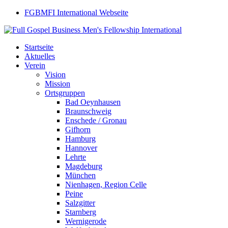
FGBMFI International Webseite
Startseite
Aktuelles
Verein
Vision
Mission
Ortsgruppen
Bad Oeynhausen
Braunschweig
Enschede / Gronau
Gifhorn
Hamburg
Hannover
Lehrte
Magdeburg
München
Nienhagen, Region Celle
Peine
Salzgitter
Starnberg
Wernigerode