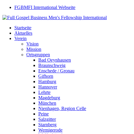
FGBMFI International Webseite
Startseite
Aktuelles
Verein
Vision
Mission
Ortsgruppen
Bad Oeynhausen
Braunschweig
Enschede / Gronau
Gifhorn
Hamburg
Hannover
Lehrte
Magdeburg
München
Nienhagen, Region Celle
Peine
Salzgitter
Starnberg
Wernigerode