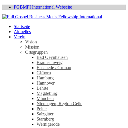
FGBMFI International Webseite
Startseite
Aktuelles
Verein
Vision
Mission
Ortsgruppen
Bad Oeynhausen
Braunschweig
Enschede / Gronau
Gifhorn
Hamburg
Hannover
Lehrte
Magdeburg
München
Nienhagen, Region Celle
Peine
Salzgitter
Starnberg
Wernigerode