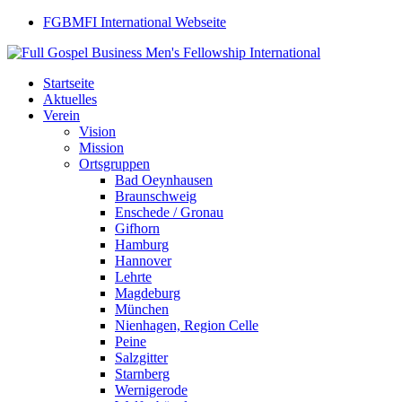
FGBMFI International Webseite
Startseite
Aktuelles
Verein
Vision
Mission
Ortsgruppen
Bad Oeynhausen
Braunschweig
Enschede / Gronau
Gifhorn
Hamburg
Hannover
Lehrte
Magdeburg
München
Nienhagen, Region Celle
Peine
Salzgitter
Starnberg
Wernigerode