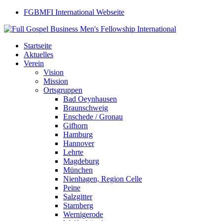
FGBMFI International Webseite
Startseite
Aktuelles
Verein
Vision
Mission
Ortsgruppen
Bad Oeynhausen
Braunschweig
Enschede / Gronau
Gifhorn
Hamburg
Hannover
Lehrte
Magdeburg
München
Nienhagen, Region Celle
Peine
Salzgitter
Starnberg
Wernigerode