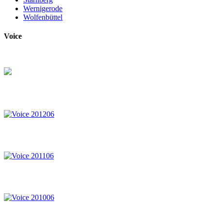
Wernigerode
Wolfenbüttel
Voice