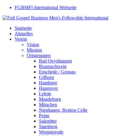
FGBMFI International Webseite
Startseite
Aktuelles
Verein
Vision
Mission
Ortsgruppen
Bad Oeynhausen
Braunschweig
Enschede / Gronau
Gifhorn
Hamburg
Hannover
Lehrte
Magdeburg
München
Nienhagen, Region Celle
Peine
Salzgitter
Starnberg
Wernigerode