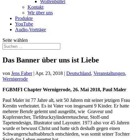
Wolfenbüttel
Kontakt
Wir über uns
Produkte
YouTube
Audio-Vorträge
Seite wählen
Das Banner über uns ist Liebe
von
Jens Faber
|
Apr. 23, 2018
|
Deutschland
,
Veranstaltungen
,
Wernigerode
FGBMFI Chapter Wernigerode, 26. Mai 2018, Paul Maler
Paul Maler ist 77 Jahre alt, seit 50 Jahren mit seiner jetzigen Frau
Kerstin verheiratet. Es ist Vater von insgesamt 9 Kinder. Er hatte
mehrere Berufe gelernt und ausgeübt, wie Graveur und
Kupferstecher, Tiefdruckzylinderretuscheur, Stoff-und
Tapetendesign, Illustrator und Layouter. 1973 also vor 45 Jahren
wurde er bewusst Christ und hatte sich deshalb gegen einen
Schwangerschaftsabbruch entschieden, was somit seiner Tochter
Sarah das Leben gerettet hat.