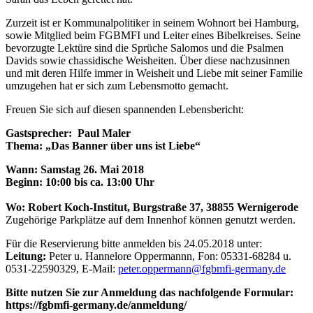
Zurzeit ist er Kommunalpolitiker in seinem Wohnort bei Hamburg,
sowie Mitglied beim FGBMFI und Leiter eines Bibelkreises. Seine
bevorzugte Lektüre sind die Sprüche Salomos und die Psalmen
Davids sowie chassidische Weisheiten. Über diese nachzusinnen
und mit deren Hilfe immer in Weisheit und Liebe mit seiner Familie
umzugehen hat er sich zum Lebensmotto gemacht.
Freuen Sie sich auf diesen spannenden Lebensbericht:
Gastsprecher: Paul Maler
Thema: „Das Banner über uns ist Liebe“
Wann: Samstag 26. Mai 2018
Beginn: 10:00 bis ca. 13:00 Uhr
Wo: Robert Koch-Institut,
Burgstraße 37, 38855 Wernigerode
Zugehörige Parkplätze auf dem Innenhof können genutzt werden.
Für die Reservierung bitte anmelden bis 24.05.2018 unter:
Leitung:
Peter u. Hannelore Oppermannn, Fon: 05331-68284 u.
0531-22590329, E-Mail:
peter.oppermann@fgbmfi-germany.de
Bitte nutzen Sie zur Anmeldung das nachfolgende Formular:
https://fgbmfi-germany.de/anmeldung/