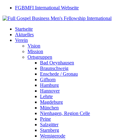
FGBMFI International Webseite
Startseite
Aktuelles
Verein
Vision
Mission
Ortsgruppen
Bad Oeynhausen
Braunschweig
Enschede / Gronau
Gifhorn
Hamburg
Hannover
Lehrte
Magdeburg
München
Nienhagen, Region Celle
Peine
Salzgitter
Starnberg
Wernigerode