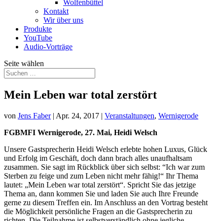
Wolfenbüttel
Kontakt
Wir über uns
Produkte
YouTube
Audio-Vorträge
Seite wählen
Mein Leben war total zerstört
von
Jens Faber
|
Apr. 24, 2017
|
Veranstaltungen
,
Wernigerode
FGBMFI Wernigerode, 27. Mai, Heidi Welsch
Unsere Gastsprecherin Heidi Welsch erlebte hohen Luxus, Glück
und Erfolg im Geschäft, doch dann brach alles unaufhaltsam
zusammen. Sie sagt im Rückblick über sich selbst: “Ich war zum
Sterben zu feige und zum Leben nicht mehr fähig!“
Ihr Thema
lautet: „Mein Leben war total zerstört“. Spricht Sie das jetzige
Thema an, dann kommen Sie und laden Sie auch Ihre Freunde
gerne zu diesem Treffen ein. Im Anschluss an den Vortrag besteht
die Möglichkeit persönliche Fragen an die Gastsprecherin zu
richten. Die Teilnahme ist selbstverständlich ohne jegliche